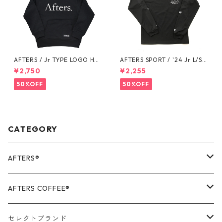
AFTERS / Jr TYPE LOGO HO
AFTERS SPORT / '24 Jr L/S T
ODIE
EE
¥2,750
¥2,255
50%OFF
50%OFF
CATEGORY
AFTERS®️
OUTER
AFTERS COFFEE®️
TOPS
APPALEL / GOODS
セレクトブランド