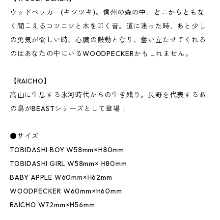
ウッドペッカー(キツツキ)。信州の森の中、どこからともな
く聞こえるコツコツと木を叩く音。道に迷った時、あと少し
の勇気が欲しい時、心臓の鼓動となり、奮い立たせてくれる
のはあなたの中にいるWOODPECKERかもしれません。
【RAICHO】
高山に生息する氷河時代からの生き残り。長野を代表するあ
の鳥がBEASTシリーズとして登場！
●サイズ
TOBIDASHI BOY W58mm×H80mm
TOBIDASHI GIRL W58mm× H80mm
BABY APPLE W60mm×H62mm
WOODPECKER W60mm×H60mm
RAICHO W72mm×H56mm