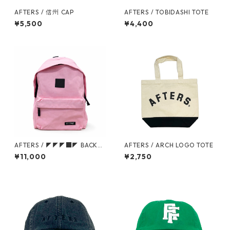
AFTERS / 信州 CAP
AFTERS / TOBIDASHI TOTE
¥5,500
¥4,400
AFTERS / ◤◤◤■◤ BACKPA
AFTERS / ARCH LOGO TOTE
CK
¥11,000
¥2,750