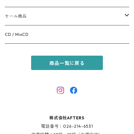
BOTTOMS
COFFEE
MR.OLIVE
セール商品
GOODS
RACAL
OUTER
CD / MixCD
KIDS ITEM
OILWORKS
TOPS
商品一覧に戻る
AFTERS SPORT
BOTTOMS
HINOKI SERIES
SHOES
AFTERS EYEWEAR
GOODS
株式会社AFTERS
KIDS ITEM
電話番号：026-214-6531