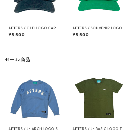
AFTERS / OLD LOGO CAP
AFTERS / SOUVENIR LOGO
CAP
¥5,500
¥5,500
セール商品
AFTERS / Jr ARCH LOGO SW
AFTERS / Jr BASIC LOGO TE
EAT
E