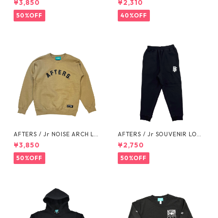
¥3,850
¥2,310
50%OFF
40%OFF
AFTERS / Jr NOISE ARCH LO
AFTERS / Jr SOUVENIR LOG
GO SWEAT
O SWEAT PANTS
¥3,850
¥2,750
50%OFF
50%OFF