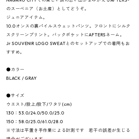
NAGANO CITYでの楽しい旅の思い出がよみがえるAFTERS®︎
のスーベニア（お土産）としてどうぞ。
ジュニアアイテム。
10.0オンスの裏パイルスウェットパンツ。フロントにシルク
スクリーンプリント。バックポケットにAFTERSネーム。
Jr SOUVENIR LOGO SWEATとのセットアップでの着用もお
すすめ。
●カラー
BLACK / GRAY
●サイズ
ウエスト/股上/股下/ワタリ(cm)
130：53.0/24.0/50.0/25.0
150：58.0/25.0/61.0/28.0
※寸法は平置き手作業による計測です 若干の誤差が生じる