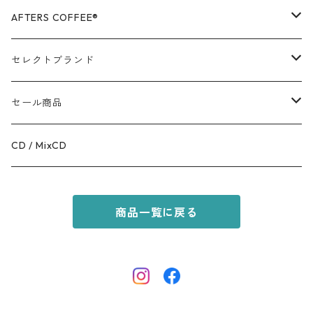
OUTER
AFTERS COFFEE®️
TOPS
APPALEL / GOODS
セレクトブランド
BOTTOMS
COFFEE
MR.OLIVE
セール商品
GOODS
RACAL
OUTER
CD / MixCD
KIDS ITEM
OILWORKS
TOPS
商品一覧に戻る
AFTERS SPORT
BOTTOMS
HINOKI SERIES
SHOES