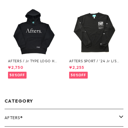
AFTERS / Jr TYPE LOGO HO
AFTERS SPORT / '24 Jr L/S T
ODIE
EE
¥2,750
¥2,255
50%OFF
50%OFF
CATEGORY
AFTERS®️