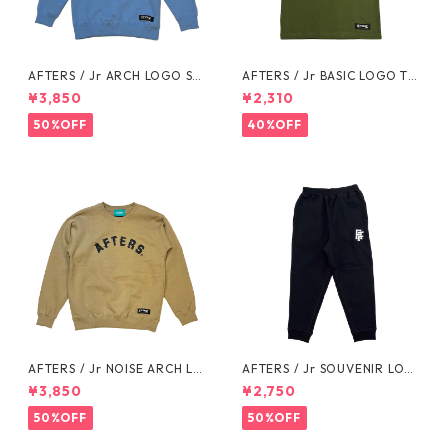
AFTERS / Jr ARCH LOGO SW
AFTERS / Jr BASIC LOGO TE
EAT
E
¥3,850
¥2,310
50%OFF
40%OFF
AFTERS / Jr NOISE ARCH LO
AFTERS / Jr SOUVENIR LOG
GO SWEAT
O SWEAT PANTS
¥3,850
¥2,750
50%OFF
50%OFF