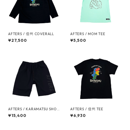
AFTERS / 信州 COVERALL
AFTERS / MOM TEE
¥27,500
¥5,500
AFTERS / KARAMATSU SHOR
AFTERS / 信州 TEE
TS
¥15,400
¥6,930