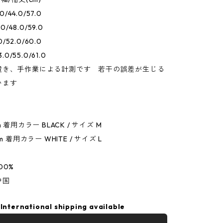
0/44.0/57.0
0/48.0/59.0
0/52.0/60.0
.0/55.0/61.0
置き、手作業による計測です 若干の誤差が生じる
います
 着用カラー BLACK / サイズ M
m 着用カラー WHITE / サイズ L
00%
中国
International shipping available