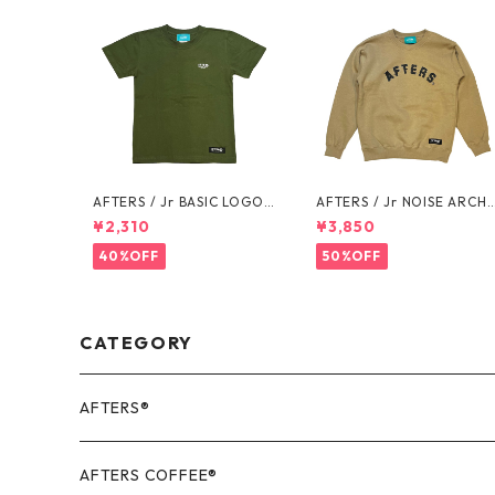
AFTERS / Jr BASIC LOGO
AFTERS / Jr NOISE ARCH 
TEE
OGO SWEAT
¥2,310
¥3,850
40%OFF
50%OFF
CATEGORY
AFTERS®️
OUTER
AFTERS COFFEE®️