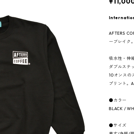
¥11,00
Internatio
AFTERS
ーブレイク
吸水性・伸
ダブルステ
10オンス
プリント。A
●カラー
BLACK / WH
●サイズ
着丈/身幅/肩