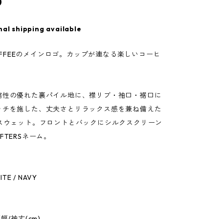
0
nal shipping available
 COFFEEのメインロゴ。カップが連なる楽しいコーヒ
。
縮性の優れた裏パイル地に、襟リブ・袖口・裾口に
ッチを施した、丈夫さとリラックス感を兼ね備えた
のスウェット。フロントとバックにシルクスクリーン
FTERSネーム。
ITE / NAVY
幅/袖丈(cm)