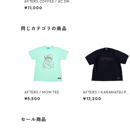
AFTERS COFFEE / AC SWE
AT
¥11,000
同じカテゴリの商品
AFTERS / MOM TEE
AFTERS / KARAMATSU PU
LOVER SHIRT
¥5,500
¥13,200
セール商品