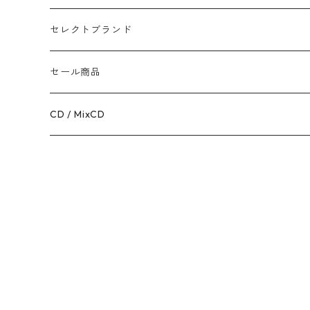
TOPS
APPALEL / GOODS
セレクトブランド
BOTTOMS
COFFEE
MR.OLIVE
セール商品
GOODS
RACAL
OUTER
CD / MixCD
KIDS ITEM
OILWORKS
TOPS
AFTERS SPORT
BOTTOMS
HINOKI SERIES
SHOES
AFTERS EYEWEAR
GOODS