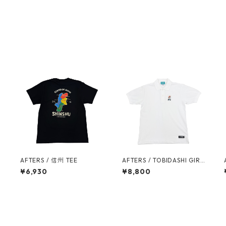
L
AFTERS / 信州 TEE
AFTERS / TOBIDASHI GIRL
A
POLO
¥6,930
¥8,800