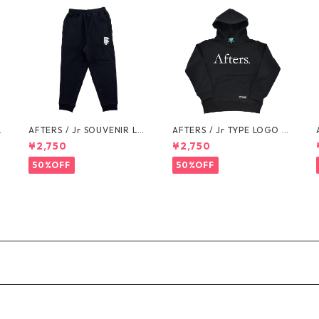
L
AFTERS / Jr SOUVENIR LO
AFTERS / Jr TYPE LOGO H
GO SWEAT PANTS
OODIE
¥2,750
¥2,750
50%OFF
50%OFF