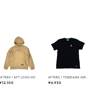
FTERS / AFT LOGO HOO
AFTERS / TOBIDASHI GIRL
DIE
TEE
¥12,100
¥6,930