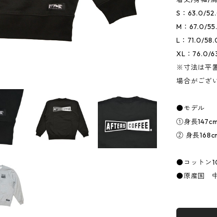
S：63.0/52.
M：67.0/55.
L：71.0/58.
XL：76.0/63
※寸法は平
場合がござ
●モデル
①身長147cm
② 身長168c
●コットン1
●原産国 