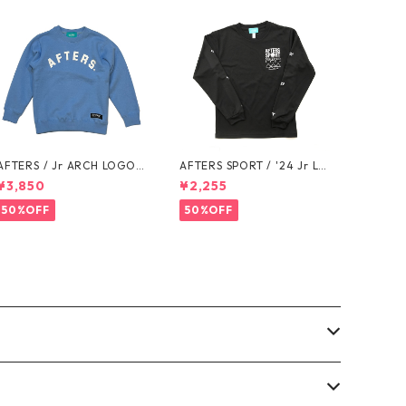
AFTERS / Jr ARCH LOGO S
AFTERS SPORT / '24 Jr L/S
WEAT
TEE
¥3,850
¥2,255
50%OFF
50%OFF