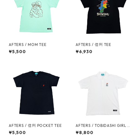
AFTERS / MOM TEE
AFTERS / 信州 TEE
¥5,500
¥6,930
AFTERS / 信州 POCKET TEE
AFTERS / TOBIDASHI GIRL P
OLO
¥5,500
¥8,800