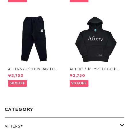
AFTERS / Jr SOUVENIR LOG
AFTERS / Jr TYPE LOGO HO
O SWEAT PANTS
ODIE
¥2,750
¥2,750
50%OFF
50%OFF
CATEGORY
AFTERS®️