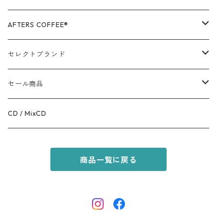
OUTER
AFTERS COFFEE®️
TOPS
APPALEL / GOODS
セレクトブランド
BOTTOMS
COFFEE
MR.OLIVE
セール商品
GOODS
RACAL
OUTER
CD / MixCD
KIDS ITEM
OILWORKS
TOPS
商品一覧に戻る
AFTERS SPORT
BOTTOMS
HINOKI SERIES
SHOES