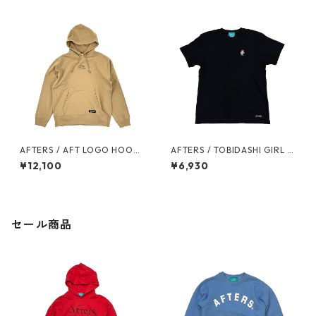
AFTERS / AFT LOGO HOODI
AFTERS / TOBIDASHI GIRL T
E
EE
¥12,100
¥6,930
セール商品