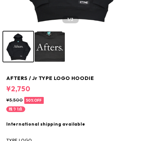
1
/2
AFTERS / Jr TYPE LOGO HOODIE
¥2,750
¥5,500
50%OFF
残り1点
International shipping available
TYPE LOGO