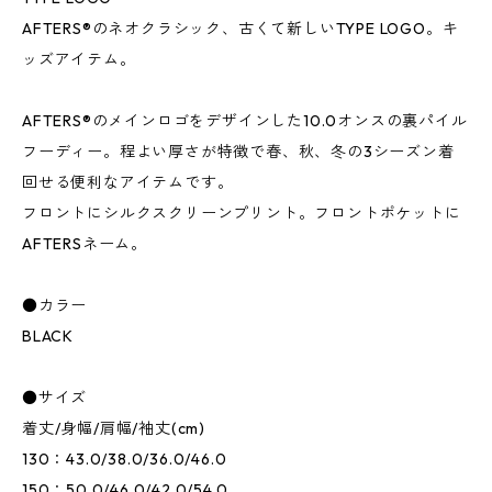
AFTERS®︎のネオクラシック、古くて新しいTYPE LOGO。キ
ッズアイテム。
AFTERS®︎のメインロゴをデザインした10.0オンスの裏パイル
フーディー。程よい厚さが特徴で春、秋、冬の3シーズン着
回せる便利なアイテムです。
フロントにシルクスクリーンプリント。フロントポケットに
AFTERSネーム。
●カラー
BLACK
●サイズ
着丈/身幅/肩幅/袖丈(cm)
130：43.0/38.0/36.0/46.0
150：50.0/46.0/42.0/54.0