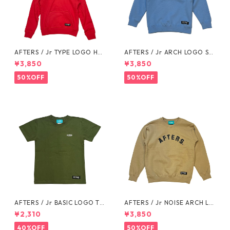
AFTERS / Jr TYPE LOGO HO
AFTERS / Jr ARCH LOGO SW
ODIE
EAT
¥3,850
¥3,850
50%OFF
50%OFF
AFTERS / Jr BASIC LOGO TE
AFTERS / Jr NOISE ARCH LO
E
GO SWEAT
¥2,310
¥3,850
40%OFF
50%OFF