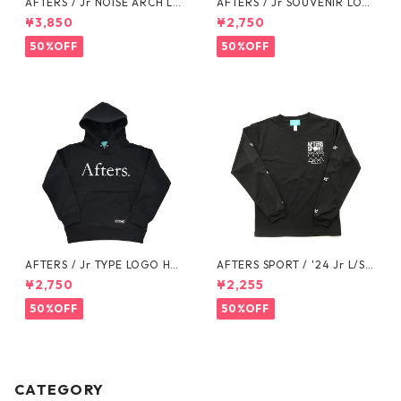
AFTERS / Jr NOISE ARCH LO
AFTERS / Jr SOUVENIR LOG
GO SWEAT
O SWEAT PANTS
¥3,850
¥2,750
50%OFF
50%OFF
AFTERS / Jr TYPE LOGO HO
AFTERS SPORT / '24 Jr L/S T
ODIE
EE
¥2,750
¥2,255
50%OFF
50%OFF
CATEGORY