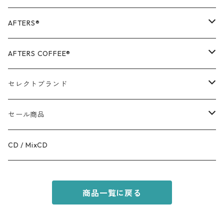
AFTERS®️
OUTER
AFTERS COFFEE®️
TOPS
APPALEL / GOODS
セレクトブランド
BOTTOMS
COFFEE
MR.OLIVE
セール商品
GOODS
RACAL
OUTER
CD / MixCD
KIDS ITEM
OILWORKS
TOPS
商品一覧に戻る
AFTERS SPORT
BOTTOMS