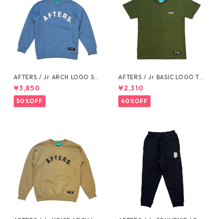
AFTERS / Jr ARCH LOGO SW
AFTERS / Jr BASIC LOGO TE
EAT
E
¥3,850
¥2,310
50%OFF
40%OFF