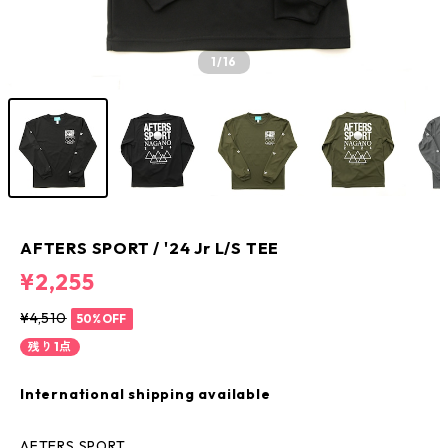
1
/16
AFTERS SPORT / '24 Jr L/S TEE
¥2,255
¥4,510
50%OFF
残り1点
International shipping available
AFTERS SPORT