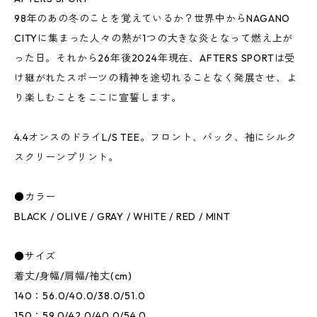
98年のあの冬のことを覚えているか？世界中からNAGANO
CITYに集まった人々の熱が1つの大きな炎となって燃え上が
った日。それから26年後2024年現在、AFTERS SPORTは受
け継がれたスポーツの精神を途切れることなく発展させ、よ
り楽しむことをここに宣誓します。
4.4オンスのドライL/S TEE。フロント、バック、袖にシルク
スクリーンプリント。
●カラー
BLACK / OLIVE / GRAY / WHITE / RED / MINT
●サイズ
着丈/身幅/肩幅/袖丈(cm)
140：56.0/40.0/38.0/51.0
150：59.0/42.0/40.0/54.0