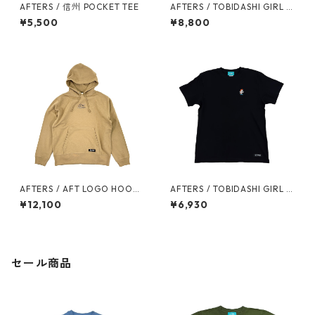
AFTERS / 信州 POCKET TEE
AFTERS / TOBIDASHI GIRL P
OLO
¥5,500
¥8,800
AFTERS / AFT LOGO HOODI
AFTERS / TOBIDASHI GIRL T
E
EE
¥12,100
¥6,930
セール商品