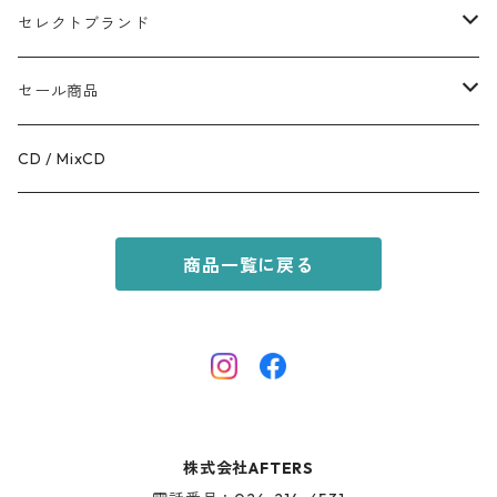
TOPS
APPALEL / GOODS
セレクトブランド
BOTTOMS
COFFEE
MR.OLIVE
セール商品
GOODS
RACAL
OUTER
CD / MixCD
KIDS ITEM
OILWORKS
TOPS
商品一覧に戻る
AFTERS SPORT
BOTTOMS
HINOKI SERIES
SHOES
AFTERS EYEWEAR
GOODS
株式会社AFTERS
KIDS ITEM