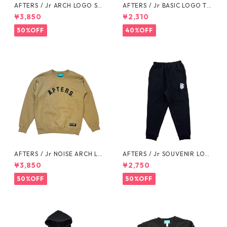
AFTERS / Jr ARCH LOGO SW
AFTERS / Jr BASIC LOGO TE
EAT
E
¥3,850
¥2,310
50%OFF
40%OFF
AFTERS / Jr NOISE ARCH LO
AFTERS / Jr SOUVENIR LOG
GO SWEAT
O SWEAT PANTS
¥3,850
¥2,750
50%OFF
50%OFF