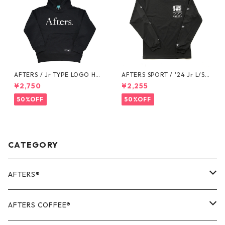
AFTERS / Jr TYPE LOGO HO
AFTERS SPORT / '24 Jr L/S T
ODIE
EE
¥2,750
¥2,255
50%OFF
50%OFF
CATEGORY
AFTERS®️
OUTER
AFTERS COFFEE®️