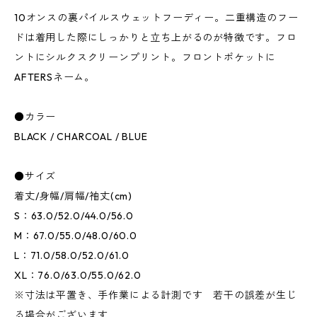
10オンスの裏パイルスウェットフーディー。二重構造のフー
ドは着用した際にしっかりと立ち上がるのが特徴です。フロ
ントにシルクスクリーンプリント。フロントポケットに
AFTERSネーム。
●カラー
BLACK / CHARCOAL / BLUE
●サイズ
着丈/身幅/肩幅/袖丈(cm)
S：63.0/52.0/44.0/56.0
M：67.0/55.0/48.0/60.0
L：71.0/58.0/52.0/61.0
XL：76.0/63.0/55.0/62.0
※寸法は平置き、手作業による計測です 若干の誤差が生じ
る場合がございます