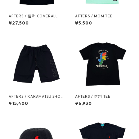
AFTERS / 信州 COVERALL
AFTERS / MOM TEE
¥27,500
¥5,500
AFTERS / KARAMATSU SHOR
AFTERS / 信州 TEE
TS
¥15,400
¥6,930