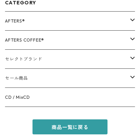
CATEGORY
AFTERS®️
OUTER
AFTERS COFFEE®️
TOPS
APPALEL / GOODS
セレクトブランド
BOTTOMS
COFFEE
MR.OLIVE
セール商品
GOODS
RACAL
OUTER
CD / MixCD
KIDS ITEM
OILWORKS
TOPS
商品一覧に戻る
AFTERS SPORT
BOTTOMS