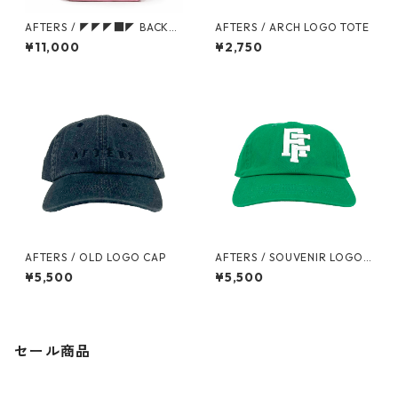
AFTERS / ◤◤◤■◤ BACKPA
AFTERS / ARCH LOGO TOTE
CK
¥11,000
¥2,750
AFTERS / OLD LOGO CAP
AFTERS / SOUVENIR LOGO
CAP
¥5,500
¥5,500
セール商品