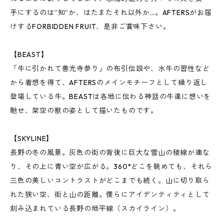
手にするのは”知”か、はたまたそれ以外か…。AFTERSがお届
けするFORBIDDEN FRUIT、是非ご賞味下さい。
【BEAST】
「牛に引かれて善光寺参り」の布引伝説や、水牛の習性など
から着想を得て、AFTERSのメインモチーフとして繰り返し
登場している牛。BEASTは各地に伝わる神話の牛達に想いを
馳せ、架空の獣の姿として描いたものです。
【SKYLINE】
長野の冬の風景。灰色の街の背後に巨大な雪山の稜線が連な
り、その上に青い空が広がる。360°どこを眺めても、それら
三色の美しいコントラストがどこまでも続く。山に切り取ら
れた狭い空、街と山の距離。僕らにアイデンティティとして
刻み込まれている長野の地平線（スカイライン）。