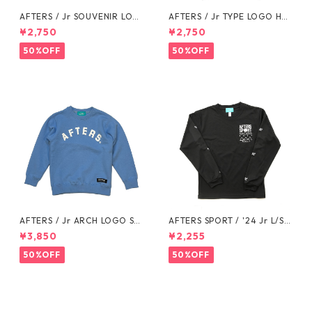
AFTERS / Jr SOUVENIR LOG
AFTERS / Jr TYPE LOGO HO
O SWEAT PANTS
ODIE
¥2,750
¥2,750
50%OFF
50%OFF
AFTERS / Jr ARCH LOGO SW
AFTERS SPORT / '24 Jr L/S T
EAT
EE
¥3,850
¥2,255
50%OFF
50%OFF