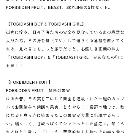
FORBBIDEN FRUIT、BEAST、SKYLINEの5枚セット。
【TOBIDASHI BOY & TOBIDASHI GIRL】
街角に佇み、日々子供たちの安全を見守っているあの寡黙な
人形たち。その身を挺（てい）して迫りくる危機を教えてく
れる、見た目はちょっと派手だけど、心優しき正義の味方
「TOBIDASHI BOY」&「TOBIDASHI GIRL」があなたの町に
も参上！
【FORBIDDEN FRUIT】
FORBIDDEN FRUIT＝禁断の果実
はるか昔、その実を口にして楽園を追放された一組のカップ
ルでお馴染みの禁断の果実。どうやらここ長野の地では、秋
になると真っ赤に染まったこの果実が大量に出現するらし
い。瑞々しく、甘酸っぱくてシャキっとした歯応え。禁じら
れるほどに欲っしてしまう、悪魔的魅力を持つその実を食べ