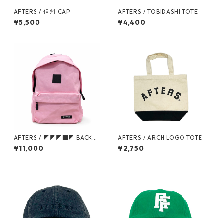
AFTERS / 信州 CAP
AFTERS / TOBIDASHI TOTE
¥5,500
¥4,400
AFTERS / ◤◤◤■◤ BACKPA
AFTERS / ARCH LOGO TOTE
CK
¥11,000
¥2,750