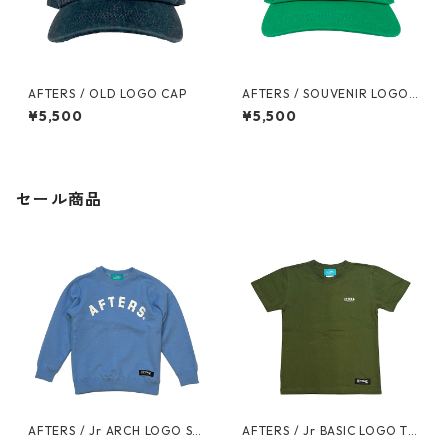
AFTERS / OLD LOGO CAP
AFTERS / SOUVENIR LOGO
CAP
¥5,500
¥5,500
セール商品
AFTERS / Jr ARCH LOGO SW
AFTERS / Jr BASIC LOGO TE
EAT
E