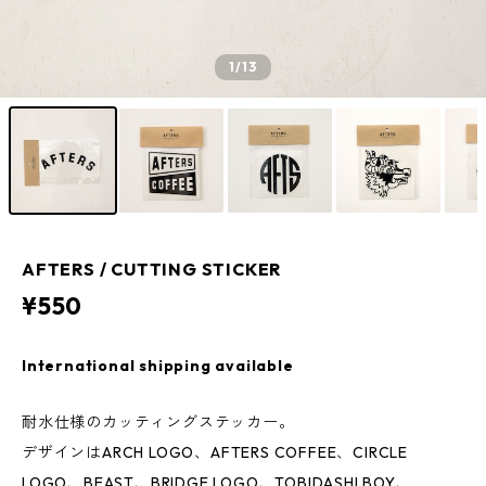
1
/13
AFTERS / CUTTING STICKER
¥550
International shipping available
耐水仕様のカッティングステッカー。
デザインはARCH LOGO、AFTERS COFFEE、CIRCLE
LOGO、BEAST、BRIDGE LOGO、TOBIDASHI BOY、