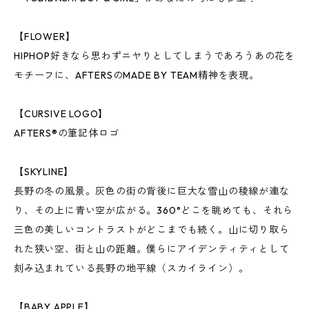
【FLOWER】
HIPHOP好きなら思わずニヤりとしてしまうであろうあの花を
モチーフに、AFTERSのMADE BY TEAM精神を表現。
【CURSIVE LOGO】
AFTERS®︎の筆記体ロゴ
【SKYLINE】
長野の冬の風景。灰色の街の背後に巨大な雪山の稜線が連な
り、その上に青い空が広がる。360°どこを眺めても、それら
三色の美しいコントラストがどこまでも続く。山に切り取ら
れた狭い空、街と山の距離。僕らにアイデンティティとして
刻み込まれている長野の地平線（スカイライン）。
【BABY APPLE】