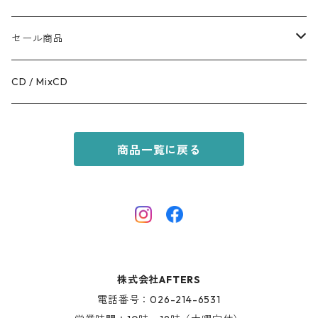
BOTTOMS
COFFEE
MR.OLIVE
セール商品
GOODS
RACAL
OUTER
CD / MixCD
KIDS ITEM
OILWORKS
TOPS
商品一覧に戻る
AFTERS SPORT
BOTTOMS
HINOKI SERIES
SHOES
AFTERS EYEWEAR
GOODS
株式会社AFTERS
KIDS ITEM
電話番号：026-214-6531