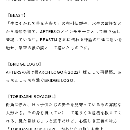
【BEAST】
「牛に引かれて善光寺参り」の布引伝説や、水牛の習性など
から着想を得て、AFTERSのメインモチーフとして繰り返し
登場している牛。BEASTは各地に伝わる神話の牛達に想いを
馳せ、架空の獣の姿として描いたものです。
【BRIDGE LOGO】
AFTERSの架け橋ARCH LOGOを2022年版として再構築。あ
っちとこっちを繋ぐBRIDGE LOGO。
【TOBIDASHI BOY&GIRL】
街角に佇み、日々子供たちの安全を見守っているあの寡黙な
人形たち。その身を挺（てい）して迫りくる危機を教えてく
れる、見た目はちょっと派手だけど、心優しき正義の味方
「TOBIDASHI BOY & GIRL」があなたの町にも参上！