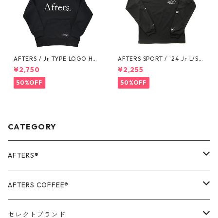
AFTERS / Jr TYPE LOGO HO
AFTERS SPORT / '24 Jr L/S T
ODIE
EE
¥2,750
¥2,255
50%OFF
50%OFF
CATEGORY
AFTERS®️
OUTER
AFTERS COFFEE®️
TOPS
APPALEL / GOODS
セレクトブランド