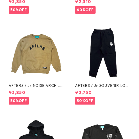
¥3,850
¥2,310
50%OFF
40%OFF
AFTERS / Jr NOISE ARCH LO
AFTERS / Jr SOUVENIR LOG
GO SWEAT
O SWEAT PANTS
¥3,850
¥2,750
50%OFF
50%OFF