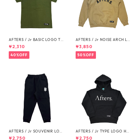
AFTERS / Jr BASIC LOGO TE
AFTERS / Jr NOISE ARCH LO
E
GO SWEAT
¥2,310
¥3,850
40%OFF
50%OFF
AFTERS / Jr SOUVENIR LOG
AFTERS / Jr TYPE LOGO HO
O SWEAT PANTS
ODIE
¥2,750
¥2,750