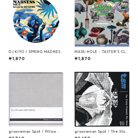
DJ KIYO / SPRING MADNESS
MASS-HOLE - TASTER’S CLU
Vol.6 [MIX CD]
B VOL.4 [MIX CD]
¥1,870
¥1,870
grooveman Spot / Pillow Mi
grooveman Spot / The Stole
st Expansions [MIX CD]
n Moments Vol.16 [MIX CD]