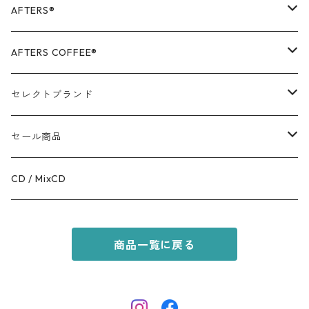
AFTERS®️
OUTER
AFTERS COFFEE®️
TOPS
APPALEL / GOODS
セレクトブランド
BOTTOMS
COFFEE
MR.OLIVE
セール商品
GOODS
RACAL
OUTER
CD / MixCD
KIDS ITEM
OILWORKS
TOPS
商品一覧に戻る
AFTERS SPORT
BOTTOMS
HINOKI SERIES
SHOES