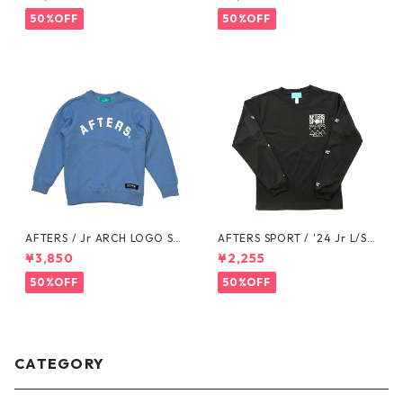
50%OFF
50%OFF
AFTERS / Jr ARCH LOGO SW
AFTERS SPORT / '24 Jr L/S T
EAT
EE
¥3,850
¥2,255
50%OFF
50%OFF
CATEGORY