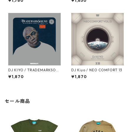
¥1,760
¥1,650
DJ KIYO / TRADEMARKSOU
DJ Kiyo / NEO COMFORT 13
ND VOL.9 "NOTTZ" [MIX CD]
¥1,870
¥1,870
セール商品