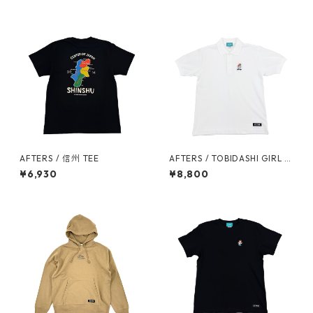
AFTERS / 信州 TEE
AFTERS / TOBIDASHI GIRL P
OLO
¥6,930
¥8,800