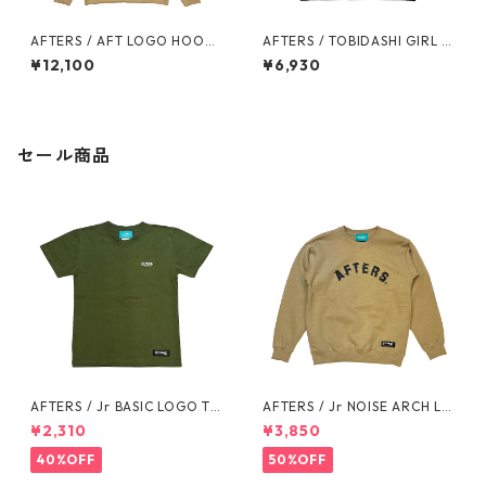
AFTERS / AFT LOGO HOODI
AFTERS / TOBIDASHI GIRL T
E
EE
¥12,100
¥6,930
セール商品
AFTERS / Jr BASIC LOGO TE
AFTERS / Jr NOISE ARCH LO
E
GO SWEAT
¥2,310
¥3,850
40%OFF
50%OFF