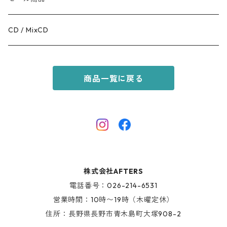
GOODS
RACAL
OUTER
CD / MixCD
KIDS ITEM
OILWORKS
TOPS
商品一覧に戻る
AFTERS SPORT
BOTTOMS
HINOKI SERIES
SHOES
AFTERS EYEWEAR
GOODS
株式会社AFTERS
KIDS ITEM
電話番号：026-214-6531
営業時間：10時〜19時（木曜定休）
住所：長野県長野市青木島町大塚908-2