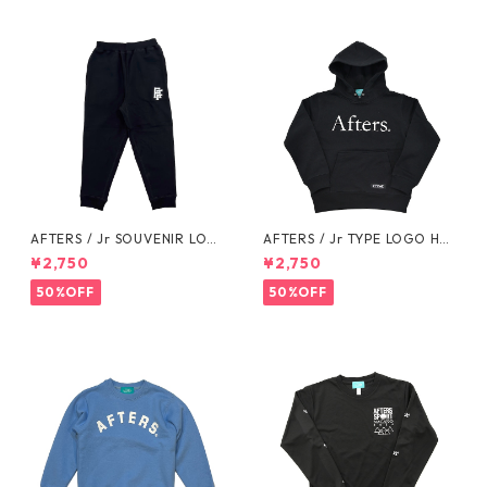
AFTERS / Jr SOUVENIR LOG
AFTERS / Jr TYPE LOGO HO
O SWEAT PANTS
ODIE
¥2,750
¥2,750
50%OFF
50%OFF