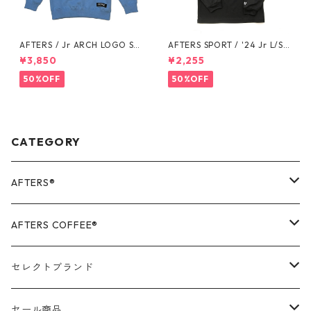
AFTERS / Jr ARCH LOGO SW
AFTERS SPORT / '24 Jr L/S T
EAT
EE
¥3,850
¥2,255
50%OFF
50%OFF
CATEGORY
AFTERS®️
OUTER
AFTERS COFFEE®️
TOPS
APPALEL / GOODS
セレクトブランド
BOTTOMS
COFFEE
MR.OLIVE
セール商品