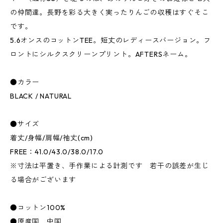
の仲間達。長野を彩る大きく実ったりんごの収穫はすぐそこ
です。
5.6オンスのコットンTEE。短丈のレディースバージョン。フ
ロントにシルクスクリーンプリント。AFTERSネーム。
●カラー
BLACK / NATURAL
●サイズ
着丈/身幅/肩幅/袖丈(cm)
FREE：41.0/43.0/38.0/17.0
※寸法は平置き、手作業による計測です 若干の誤差が生じ
る場合がございます
●コットン100%
●原産国 中国