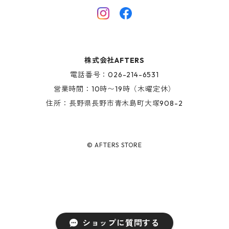
HINOKI SERIES
SHOES
AFTERS EYEWEAR
GOODS
株式会社AFTERS
KIDS ITEM
電話番号：026-214-6531
営業時間：10時〜19時（木曜定休）
住所：長野県長野市青木島町大塚908-2
© AFTERS STORE
ショップに質問する