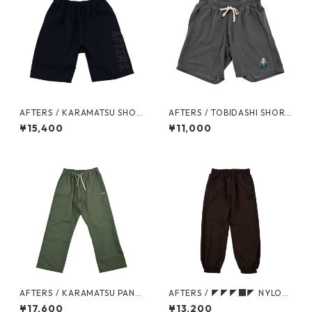
AFTERS / KARAMATSU SHOR
AFTERS / TOBIDASHI SHORT
TS
S
¥15,400
¥11,000
AFTERS / KARAMATSU PANT
AFTERS / ◤◤◤■◤ NYLON
S
PANTS
¥17,600
¥13,200