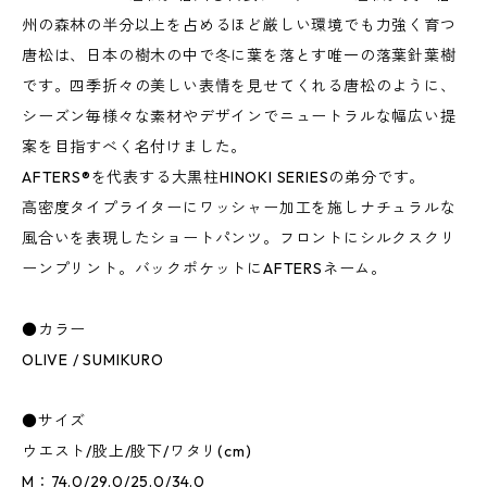
州の森林の半分以上を占めるほど厳しい環境でも力強く育つ
唐松は、日本の樹木の中で冬に葉を落とす唯一の落葉針葉樹
です。四季折々の美しい表情を見せてくれる唐松のように、
シーズン毎様々な素材やデザインでニュートラルな幅広い提
案を目指すべく名付けました。
AFTERS®︎を代表する大黒柱HINOKI SERIESの弟分です。
高密度タイプライターにワッシャー加工を施しナチュラルな
風合いを表現したショートパンツ。フロントにシルクスクリ
ーンプリント。バックポケットにAFTERSネーム。
●カラー
OLIVE / SUMIKURO
●サイズ
ウエスト/股上/股下/ワタリ(cm)
M：74.0/29.0/25.0/34.0