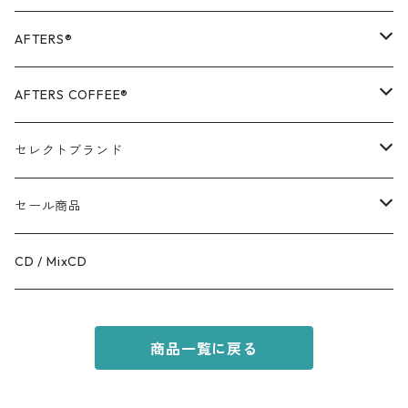
AFTERS®️
OUTER
AFTERS COFFEE®️
TOPS
APPALEL / GOODS
セレクトブランド
BOTTOMS
COFFEE
MR.OLIVE
セール商品
GOODS
RACAL
OUTER
CD / MixCD
KIDS ITEM
OILWORKS
TOPS
商品一覧に戻る
AFTERS SPORT
BOTTOMS