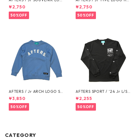
O SWEAT PANTS
ODIE
¥2,750
¥2,750
50%OFF
50%OFF
AFTERS / Jr ARCH LOGO SW
AFTERS SPORT / '24 Jr L/S T
EAT
EE
¥3,850
¥2,255
50%OFF
50%OFF
CATEGORY