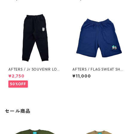
AFTERS / Jr SOUVENIR LOG
AFTERS / FLAG SWEAT SHO
O SWEAT PANTS
RTS
¥2,750
¥11,000
50%OFF
セール商品