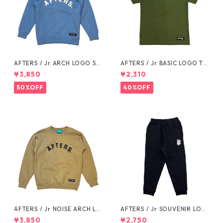
AFTERS / Jr ARCH LOGO SW
AFTERS / Jr BASIC LOGO TE
EAT
E
¥3,850
¥2,310
50%OFF
40%OFF
AFTERS / Jr NOISE ARCH LO
AFTERS / Jr SOUVENIR LOG
GO SWEAT
O SWEAT PANTS
¥3,850
¥2,750