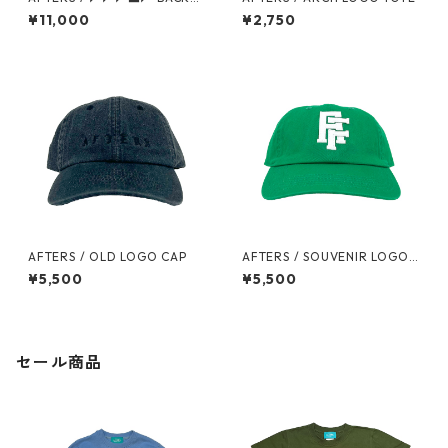
CK
¥11,000
¥2,750
AFTERS / OLD LOGO CAP
AFTERS / SOUVENIR LOGO
CAP
¥5,500
¥5,500
セール商品