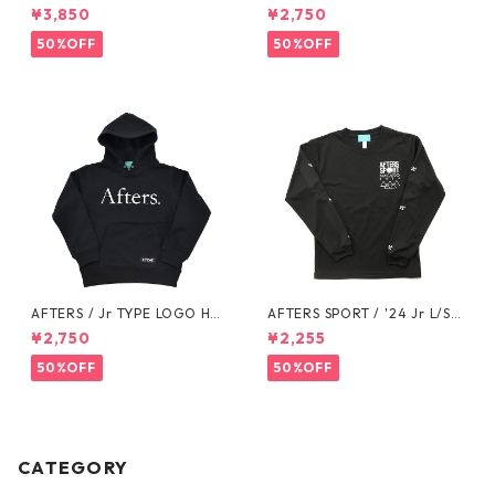
GO SWEAT
O SWEAT PANTS
¥3,850
¥2,750
50%OFF
50%OFF
AFTERS / Jr TYPE LOGO HO
AFTERS SPORT / '24 Jr L/S T
ODIE
EE
¥2,750
¥2,255
50%OFF
50%OFF
CATEGORY