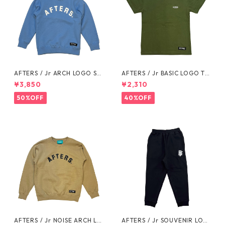
AFTERS / Jr ARCH LOGO SW
AFTERS / Jr BASIC LOGO TE
EAT
E
¥3,850
¥2,310
50%OFF
40%OFF
AFTERS / Jr NOISE ARCH LO
AFTERS / Jr SOUVENIR LOG