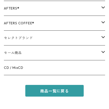
AFTERS®️
OUTER
AFTERS COFFEE®️
TOPS
APPALEL / GOODS
セレクトブランド
BOTTOMS
COFFEE
MR.OLIVE
セール商品
GOODS
RACAL
OUTER
CD / MixCD
KIDS ITEM
OILWORKS
TOPS
商品一覧に戻る
AFTERS SPORT
BOTTOMS