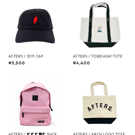
AFTERS / 信州 CAP
AFTERS / TOBIDASHI TOTE
¥5,500
¥4,400
AFTERS / ◤◤◤■◤ BACKPA
AFTERS / ARCH LOGO TOTE