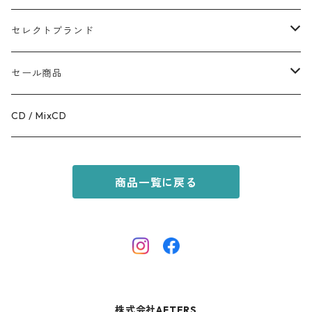
TOPS
APPALEL / GOODS
セレクトブランド
BOTTOMS
COFFEE
MR.OLIVE
セール商品
GOODS
RACAL
OUTER
CD / MixCD
KIDS ITEM
OILWORKS
TOPS
商品一覧に戻る
AFTERS SPORT
BOTTOMS
HINOKI SERIES
SHOES
AFTERS EYEWEAR
GOODS
株式会社AFTERS