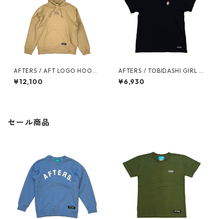
AFTERS / AFT LOGO HOODI
AFTERS / TOBIDASHI GIRL T
E
EE
¥12,100
¥6,930
セール商品