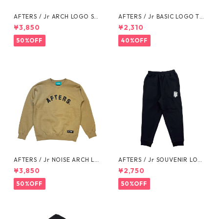
AFTERS / Jr ARCH LOGO SW
AFTERS / Jr BASIC LOGO TE
EAT
E
¥3,850
¥2,310
50%OFF
40%OFF
AFTERS / Jr NOISE ARCH LO
AFTERS / Jr SOUVENIR LOG
GO SWEAT
O SWEAT PANTS
¥3,850
¥2,750
50%OFF
50%OFF