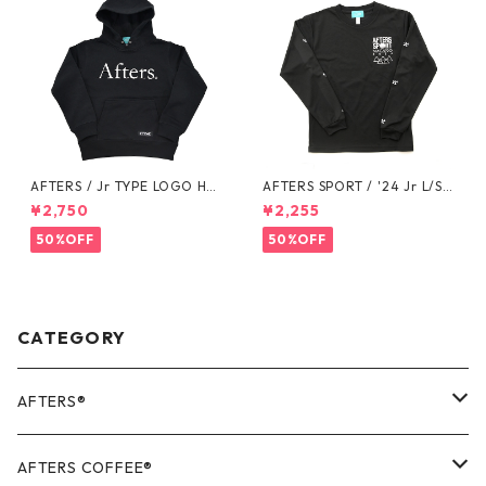
AFTERS / Jr TYPE LOGO HO
AFTERS SPORT / '24 Jr L/S T
ODIE
EE
¥2,750
¥2,255
50%OFF
50%OFF
CATEGORY
AFTERS®️
OUTER
AFTERS COFFEE®️