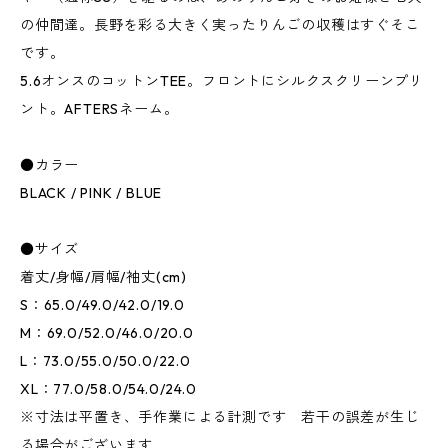
の仲間達。長野を彩る大きく実ったりんごの収穫はすぐそこ
です。
5.6オンスのコットンTEE。フロントにシルクスクリーンプリ
ント。AFTERSネーム。
●カラー
BLACK / PINK / BLUE
●サイズ
着丈/身幅/肩幅/袖丈(cm)
S：65.0/49.0/42.0/19.0
M：69.0/52.0/46.0/20.0
L：73.0/55.0/50.0/22.0
XL：77.0/58.0/54.0/24.0
※寸法は平置き、手作業による計測です 若干の誤差が生じ
る場合がございます