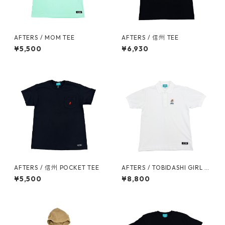
AFTERS / MOM TEE
AFTERS / 信州 TEE
¥5,500
¥6,930
AFTERS / 信州 POCKET TEE
AFTERS / TOBIDASHI GIRL P
OLO
¥5,500
¥8,800