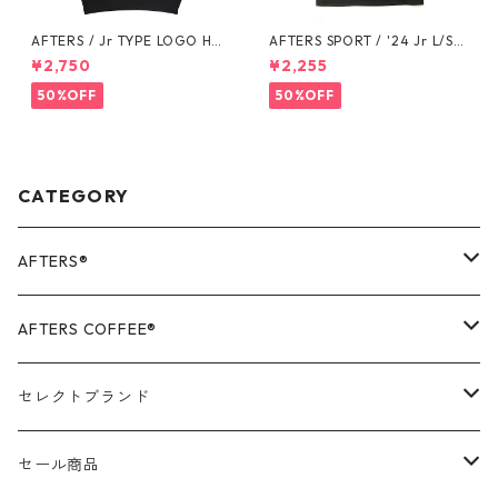
AFTERS / Jr TYPE LOGO HO
AFTERS SPORT / '24 Jr L/S T
ODIE
EE
¥2,750
¥2,255
50%OFF
50%OFF
CATEGORY
AFTERS®️
OUTER
AFTERS COFFEE®️
TOPS
APPALEL / GOODS
セレクトブランド
BOTTOMS
COFFEE
MR.OLIVE
セール商品