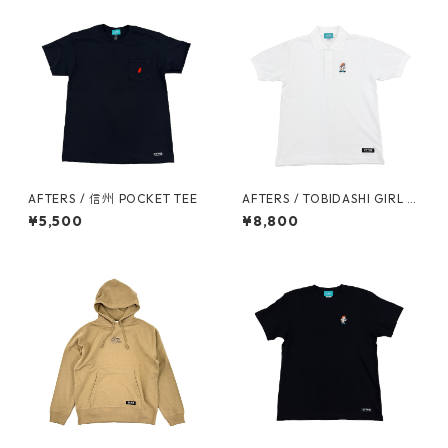
AFTERS / 信州 POCKET TEE
AFTERS / TOBIDASHI GIRL P
OLO
¥5,500
¥8,800