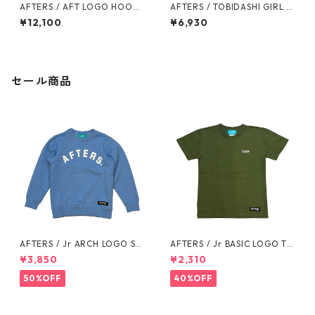
AFTERS / AFT LOGO HOODI
AFTERS / TOBIDASHI GIRL T
E
EE
¥12,100
¥6,930
セール商品
AFTERS / Jr ARCH LOGO SW
AFTERS / Jr BASIC LOGO TE
EAT
E
¥3,850
¥2,310
50%OFF
40%OFF