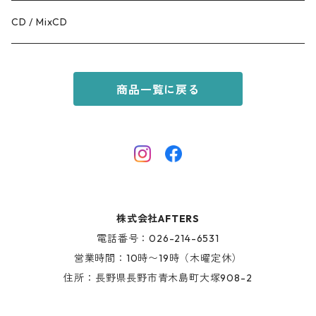
GOODS
RACAL
OUTER
CD / MixCD
KIDS ITEM
OILWORKS
TOPS
商品一覧に戻る
AFTERS SPORT
BOTTOMS
HINOKI SERIES
SHOES
AFTERS EYEWEAR
GOODS
株式会社AFTERS
KIDS ITEM
電話番号：026-214-6531
営業時間：10時〜19時（木曜定休）
住所：長野県長野市青木島町大塚908-2