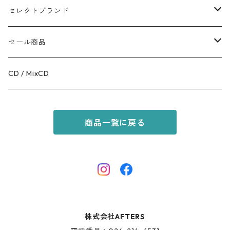
TOPS
APPALEL / GOODS
セレクトブランド
BOTTOMS
COFFEE
MR.OLIVE
セール商品
GOODS
RACAL
OUTER
CD / MixCD
KIDS ITEM
OILWORKS
TOPS
商品一覧に戻る
AFTERS SPORT
BOTTOMS
HINOKI SERIES
SHOES
AFTERS EYEWEAR
GOODS
株式会社AFTERS
KIDS ITEM