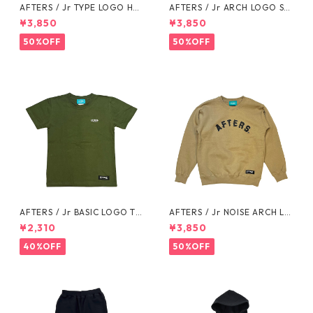
AFTERS / Jr TYPE LOGO HO
AFTERS / Jr ARCH LOGO SW
ODIE
EAT
¥3,850
¥3,850
50%OFF
50%OFF
AFTERS / Jr BASIC LOGO TE
AFTERS / Jr NOISE ARCH LO
E
GO SWEAT
¥2,310
¥3,850
40%OFF
50%OFF