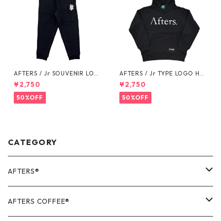
AFTERS / Jr SOUVENIR LOG
AFTERS / Jr TYPE LOGO HO
O SWEAT PANTS
ODIE
¥2,750
¥2,750
50%OFF
50%OFF
CATEGORY
AFTERS®️
OUTER
AFTERS COFFEE®️