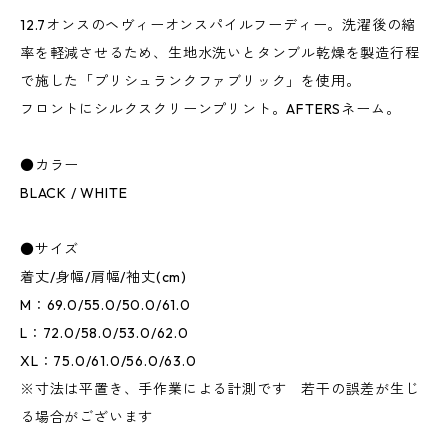
12.7オンスのヘヴィーオンスパイルフーディー。洗濯後の縮
率を軽減させるため、生地水洗いとタンブル乾燥を製造行程
で施した「プリシュランクファブリック」を使用。
フロントにシルクスクリーンプリント。AFTERSネーム。
●カラー
BLACK / WHITE
●サイズ
着丈/身幅/肩幅/袖丈(cm)
M：69.0/55.0/50.0/61.0
L：72.0/58.0/53.0/62.0
XL：75.0/61.0/56.0/63.0
※寸法は平置き、手作業による計測です 若干の誤差が生じ
る場合がございます