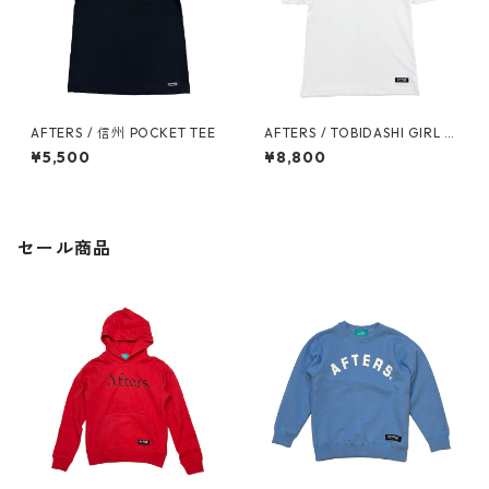
AFTERS / 信州 POCKET TEE
AFTERS / TOBIDASHI GIRL P
OLO
¥5,500
¥8,800
セール商品