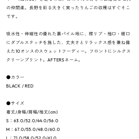
の仲間達。長野を彩る大きく実ったりんごの収穫はすぐそこ
です。
吸水性・伸縮性の優れた裏パイル地に、襟リブ・袖口・裾口
にダブルステッチを施した、丈夫さとリラックス感を兼ね備
えた10オンスのスウェットフーディー。フロントにシルクス
クリーンプリント。AFTERSネーム。
●カラー
BLACK / RED
●サイズ
着丈/身幅/肩幅/袖丈(cm)
S：63.0/52.0/44.0/56.0
M：67.0/55.0/48.0/60.0
L：71.0/58.0/52.0/61.0