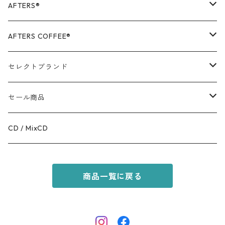
AFTERS®️
OUTER
AFTERS COFFEE®️
TOPS
APPALEL / GOODS
セレクトブランド
BOTTOMS
COFFEE
MR.OLIVE
セール商品
GOODS
RACAL
OUTER
CD / MixCD
KIDS ITEM
OILWORKS
TOPS
商品一覧に戻る
AFTERS SPORT
BOTTOMS
HINOKI SERIES
SHOES