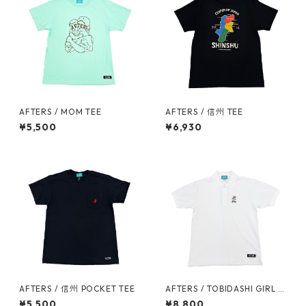
AFTERS / MOM TEE
AFTERS / 信州 TEE
¥5,500
¥6,930
AFTERS / 信州 POCKET TEE
AFTERS / TOBIDASHI GIRL P
OLO
¥5,500
¥8,800