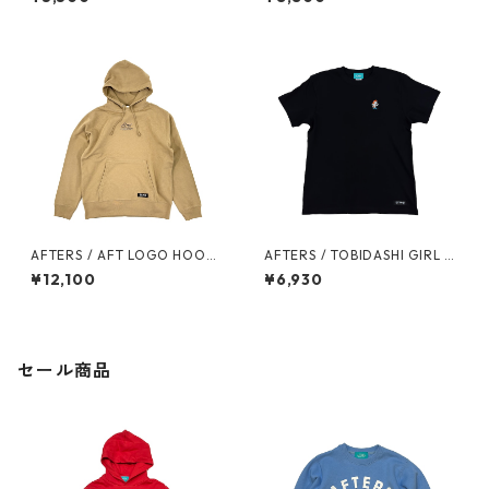
AFTERS / AFT LOGO HOODI
AFTERS / TOBIDASHI GIRL T
E
EE
¥12,100
¥6,930
セール商品