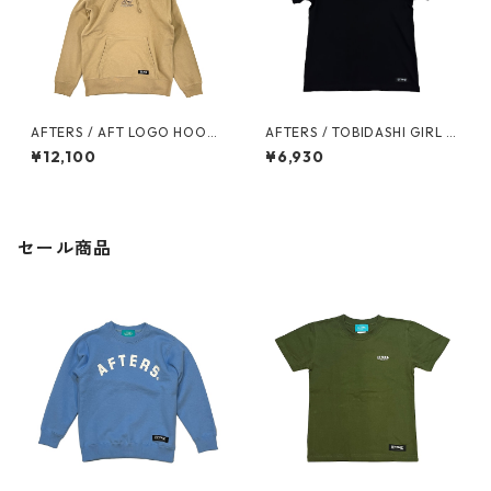
AFTERS / AFT LOGO HOODI
AFTERS / TOBIDASHI GIRL T
E
EE
¥12,100
¥6,930
セール商品