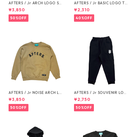
AFTERS / Jr ARCH LOGO SW
AFTERS / Jr BASIC LOGO TE
EAT
E
¥3,850
¥2,310
50%OFF
40%OFF
AFTERS / Jr NOISE ARCH LO
AFTERS / Jr SOUVENIR LOG
GO SWEAT
O SWEAT PANTS
¥3,850
¥2,750
50%OFF
50%OFF