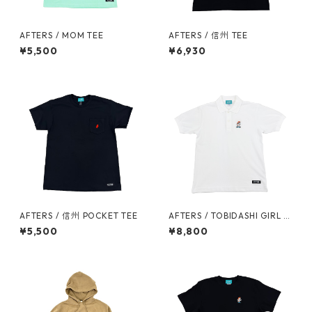
AFTERS / MOM TEE
AFTERS / 信州 TEE
¥5,500
¥6,930
AFTERS / 信州 POCKET TEE
AFTERS / TOBIDASHI GIRL P
OLO
¥5,500
¥8,800