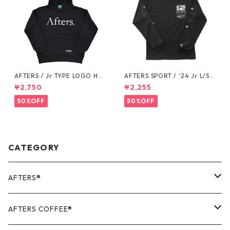
AFTERS / Jr TYPE LOGO HO
AFTERS SPORT / '24 Jr L/S T
ODIE
EE
¥2,750
¥2,255
50%OFF
50%OFF
CATEGORY
AFTERS®️
OUTER
AFTERS COFFEE®️