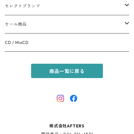
TOPS
APPALEL / GOODS
セレクトブランド
BOTTOMS
COFFEE
MR.OLIVE
セール商品
GOODS
RACAL
OUTER
CD / MixCD
KIDS ITEM
OILWORKS
TOPS
商品一覧に戻る
AFTERS SPORT
BOTTOMS
HINOKI SERIES
SHOES
AFTERS EYEWEAR
GOODS
株式会社AFTERS
KIDS ITEM