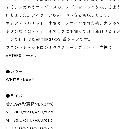
すく、メガネやサングラスのテンプルがスッキリ収まるよう
にしました。アイウエア以外にペンなども収まります。
ボックスシルエット、小さめにデザインされた襟、大きめの
ボタンなどのディテールでラフに羽織って通年着通せるイメ
ージで仕上げたAFTERS®︎の定番シャツです。
フロントポケットにシルクスクリーンプリント、左裾に
AFTERSネーム。
●カラー
WHITE / NAVY
●サイズ
着丈/身幅/肩幅/袖丈(cm)
S： 74.0/59.0/47.0/59.5
M：76.0/61.0/49.0/61.5
L：80.0/63.0/51.0/62.5