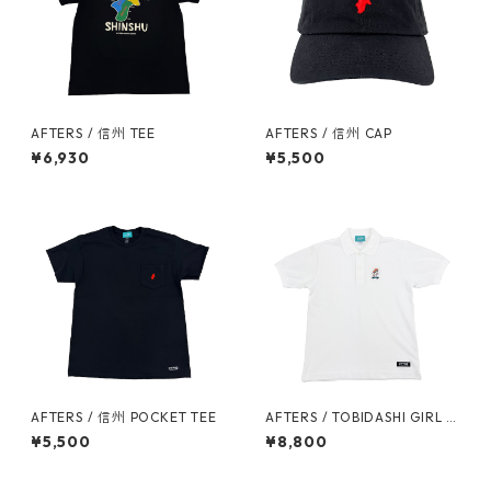
AFTERS / 信州 TEE
AFTERS / 信州 CAP
¥6,930
¥5,500
AFTERS / 信州 POCKET TEE
AFTERS / TOBIDASHI GIRL P
OLO
¥5,500
¥8,800