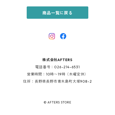
KIDS ITEM
OILWORKS
TOPS
商品一覧に戻る
AFTERS SPORT
BOTTOMS
HINOKI SERIES
SHOES
AFTERS EYEWEAR
GOODS
株式会社AFTERS
KIDS ITEM
電話番号：026-214-6531
営業時間：10時〜19時（木曜定休）
住所：長野県長野市青木島町大塚908-2
© AFTERS STORE