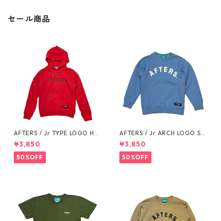
セール商品
AFTERS / Jr TYPE LOGO HO
AFTERS / Jr ARCH LOGO SW
ODIE
EAT
¥3,850
¥3,850
50%OFF
50%OFF