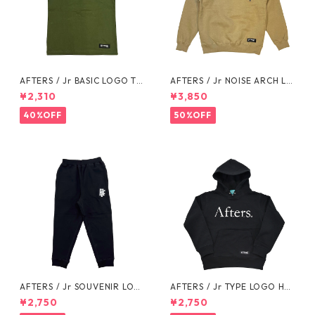
AFTERS / Jr BASIC LOGO TE
AFTERS / Jr NOISE ARCH LO
E
GO SWEAT
¥2,310
¥3,850
40%OFF
50%OFF
AFTERS / Jr SOUVENIR LOG
AFTERS / Jr TYPE LOGO HO
O SWEAT PANTS
ODIE
¥2,750
¥2,750