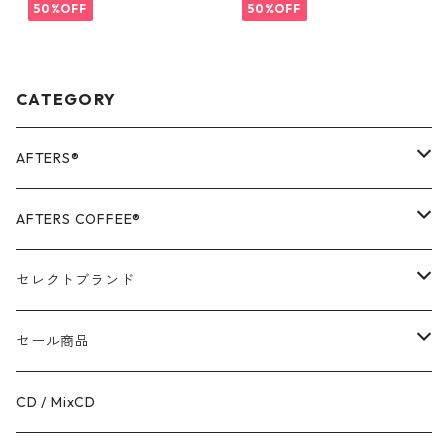
50%OFF
50%OFF
CATEGORY
AFTERS®️
OUTER
AFTERS COFFEE®️
TOPS
APPALEL / GOODS
セレクトブランド
BOTTOMS
COFFEE
MR.OLIVE
セール商品
GOODS
RACAL
OUTER
CD / MixCD