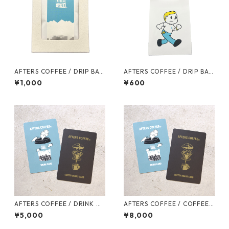
AFTERS COFFEE / DRIP BAG
AFTERS COFFEE / DRIP BAG
SET (5個セット)
SET (3個セット)
¥1,000
¥600
AFTERS COFFEE / DRINK CA
AFTERS COFFEE / COFFEE
RD
BEANS CARD
¥5,000
¥8,000