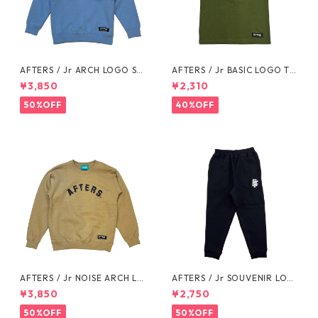
AFTERS / Jr ARCH LOGO SW
AFTERS / Jr BASIC LOGO TE
EAT
E
¥3,850
¥2,310
50%OFF
40%OFF
AFTERS / Jr NOISE ARCH LO
AFTERS / Jr SOUVENIR LOG
GO SWEAT
O SWEAT PANTS
¥3,850
¥2,750
50%OFF
50%OFF