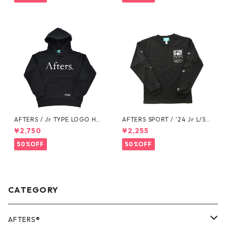
AFTERS / Jr TYPE LOGO HO
AFTERS SPORT / '24 Jr L/S T
ODIE
EE
¥2,750
¥2,255
50%OFF
50%OFF
CATEGORY
AFTERS®️