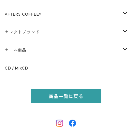
OUTER
AFTERS COFFEE®️
TOPS
APPALEL / GOODS
セレクトブランド
BOTTOMS
COFFEE
MR.OLIVE
セール商品
GOODS
RACAL
OUTER
CD / MixCD
KIDS ITEM
OILWORKS
TOPS
商品一覧に戻る
AFTERS SPORT
BOTTOMS
HINOKI SERIES
SHOES