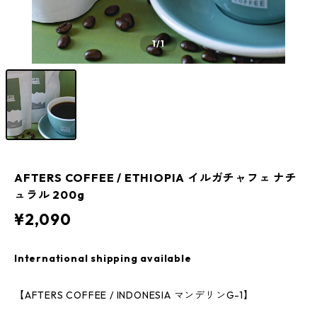
1
/1
AFTERS COFFEE / ETHIOPIA イルガチャフェ ナチ
ュラル 200g
¥2,090
International shipping available
【AFTERS COFFEE / INDONESIA マンデリンG-1】