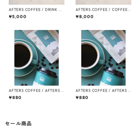
AFTERS COFFEE / DRINK CA
AFTERS COFFEE / COFFEE
RD
BEANS CARD
¥5,000
¥8,000
AFTERS COFFEE / AFTERS B
AFTERS COFFEE / AFTERS B
LEND MATSUMOTO 100g
LEND 100g
¥880
¥880
セール商品