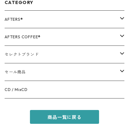
CATEGORY
AFTERS®️
OUTER
AFTERS COFFEE®️
TOPS
APPALEL / GOODS
セレクトブランド
BOTTOMS
COFFEE
MR.OLIVE
セール商品
GOODS
RACAL
OUTER
CD / MixCD
KIDS ITEM
OILWORKS
TOPS
商品一覧に戻る
AFTERS SPORT
BOTTOMS