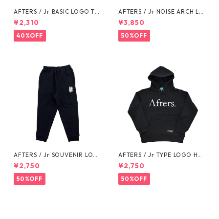
AFTERS / Jr BASIC LOGO TE
AFTERS / Jr NOISE ARCH LO
E
GO SWEAT
¥2,310
¥3,850
40%OFF
50%OFF
AFTERS / Jr SOUVENIR LOG
AFTERS / Jr TYPE LOGO HO
O SWEAT PANTS
ODIE
¥2,750
¥2,750
50%OFF
50%OFF