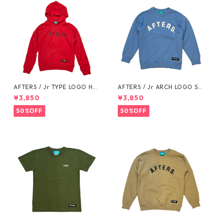
AFTERS / Jr TYPE LOGO HO
AFTERS / Jr ARCH LOGO SW
ODIE
EAT
¥3,850
¥3,850
50%OFF
50%OFF