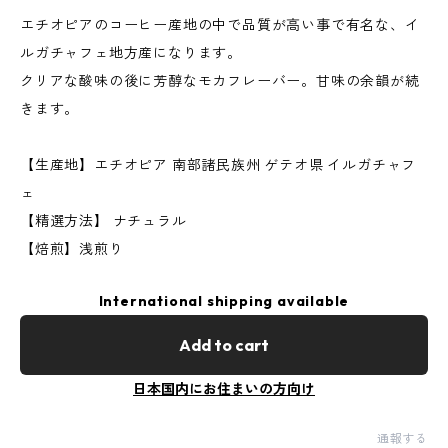
エチオピアのコーヒー産地の中で品質が高い事で有名な、イ
ルガチャフェ地方産になります。
クリアな酸味の後に芳醇なモカフレーバー。甘味の余韻が続
きます。
【生産地】エチオピア 南部諸民族州 ゲテオ県 イルガチャフ
ェ
【精選方法】 ナチュラル
【焙煎】浅煎り
International shipping available
Add to cart
日本国内にお住まいの方向け
通報する